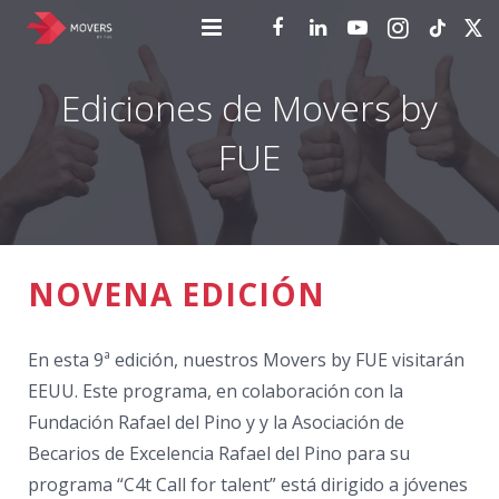
tiktok
¿Quieres ser Mover by FUE?
Ediciones de Movers by
Ediciones de Movers by FUE
FUE
Noticias
Empresa
NOVENA EDICIÓN
Contacto
En esta 9ª edición, nuestros Movers by FUE visitarán
EEUU. Este programa, en colaboración con la
Fundación Rafael del Pino y y la Asociación de
Becarios de Excelencia Rafael del Pino para su
programa “C4t Call for talent” está dirigido a jóvenes