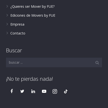
¿Quieres ser Mover by FUE?
Ediciones de Movers by FUE
Empresa
Contacto
Buscar
¡No te pierdas nada!
tiktok